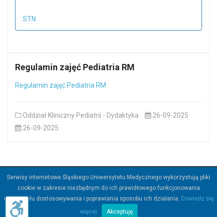
STN
Regulamin zajęć Pediatria RM
Regulamin zajęć Pediatria RM
Oddział Kliniczny Pediatrii - Dydaktyka
26-09-2025
26-09-2025
Serwisy internetowe Śląskiego Uniwersytetu Medycznego wykorzystują pliki
©
2026
Śląski Uniwersytet Medyczny w Katowicach.
cookie w zakresie niezbędnym do ich prawidłowego funkcjonowania
oraz w celu dostosowywania i poprawiania sposobu ich działania.
Dowiedz się
więcej
Akceptuję