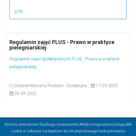
STN
Regulamin zajęć PLUS - Prawo w praktyce
pielegniarskiej
Regulamin zajęć dydaktycznych PLUS - Prawo w praktyce
pielęgniarskiej
Oddział Kliniczny Pediatrii - Dydaktyka
17-03-2025
26-09-2025
Serwisy internetowe Śląskiego Uniwersytetu Medycznego wykorzystują pliki
©
2026
Śląski Uniwersytet Medyczny w Katowicach.
cookie w zakresie niezbędnym do ich prawidłowego funkcjonowania