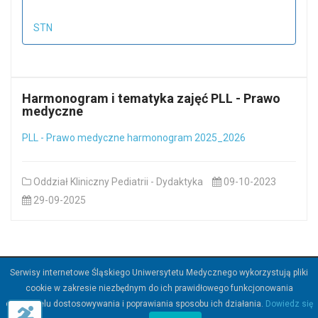
STN
Harmonogram i tematyka zajęć PLL - Prawo
medyczne
PLL - Prawo medyczne harmonogram 2025_2026
Oddział Kliniczny Pediatrii - Dydaktyka
09-10-2023
29-09-2025
Serwisy internetowe Śląskiego Uniwersytetu Medycznego wykorzystują pliki
©
2026
Śląski Uniwersytet Medyczny w Katowicach.
cookie w zakresie niezbędnym do ich prawidłowego funkcjonowania
oraz w celu dostosowywania i poprawiania sposobu ich działania.
Dowiedz się